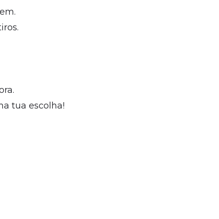
gem.
iros.
ra.
ma tua escolha!