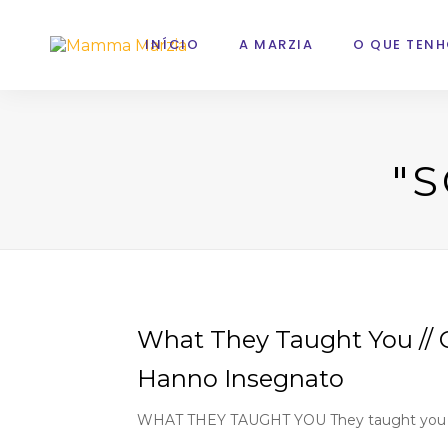
INÍCIO
A MARZIA
O QUE TENH
"
What They Taught You // O
Hanno Insegnato
WHAT THEY TAUGHT YOU They taught you tha