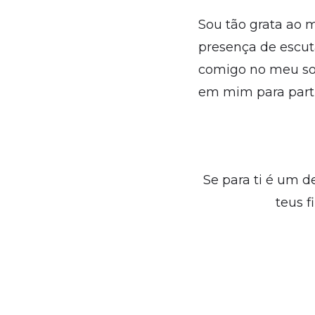
Sou tão grata ao m
presença de escuta
comigo no meu son
em mim para parti
Se para ti é um d
teus 