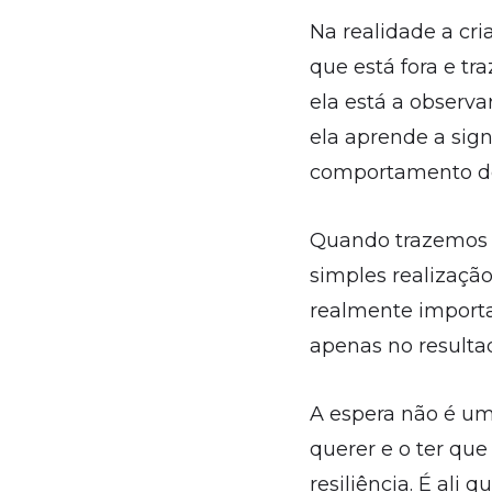
Na realidade a cri
que está fora e tr
ela está a observar
ela aprende a sig
comportamento de
Quando trazemos e
simples realizaçã
realmente importa,
apenas no resulta
A espera não é um
querer e o ter que
resiliência. É ali