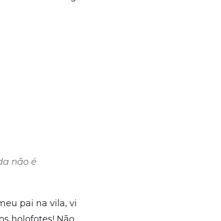
da não é
eu pai na vila, vi
s holofotes! Não