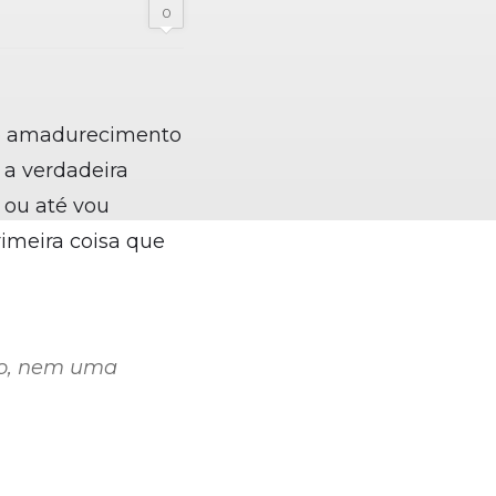
0
 o amadurecimento
 a verdadeira
 ou até vou
rimeira coisa que
io, nem uma