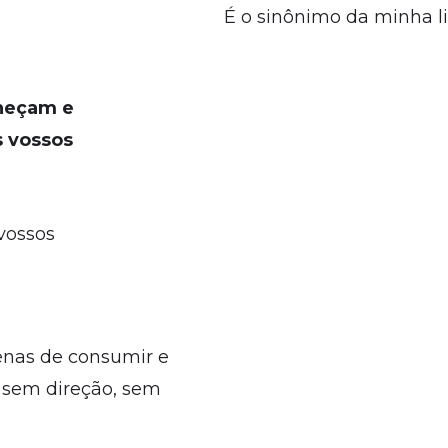
É o sinônimo da minha l
neçam e
s vossos
vossos
enas de consumir e
l sem direção, sem