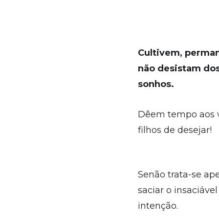
Cultivem, perma
não desistam do
sonhos.
Dêem tempo aos 
filhos de desejar!
Senão trata-se ap
saciar o insaciáve
intenção.