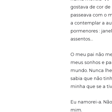
gostava de cor de
passeava com o me
a contemplar a a
pormenores : janel
assentos…
O meu pai não me 
meus sonhos e par
mundo. Nunca lhe 
sabia que não tinh
minha que se a ti
Eu namorei-a. Não 
mim.