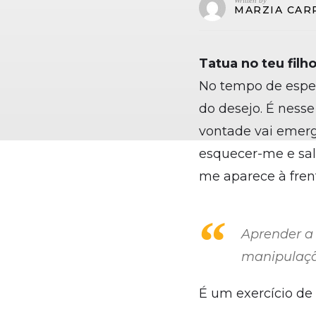
Written by
MARZIA CAR
Tatua no teu filh
No tempo de esper
do desejo. É nesse
vontade vai emerg
esquecer-me e sal
me aparece à fre
Aprender a
manipulaçã
É um exercício de 