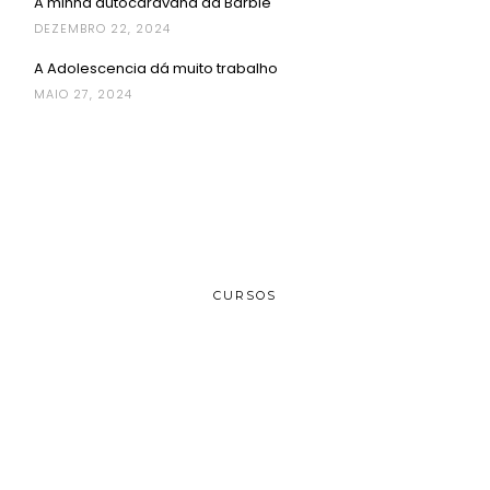
A minha autocaravana da Barbie
DEZEMBRO 22, 2024
A Adolescencia dá muito trabalho
MAIO 27, 2024
CURSOS