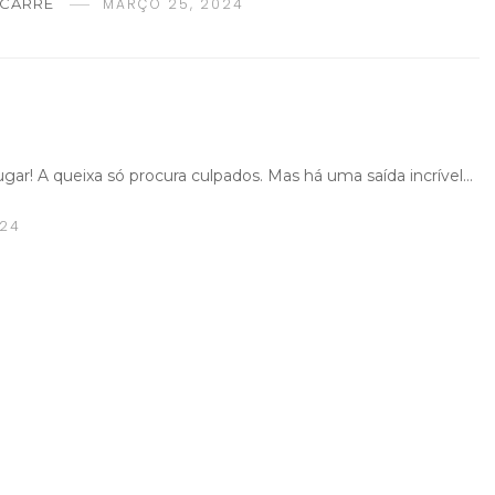
 CARRE
MARÇO 25, 2024
ar! A queixa só procura culpados. Mas há uma saída incrível…
024