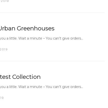
 2019
h Urban Greenhouses
u a little. Wait a minute – You can’t give orders…
 2019
test Collection
u a little. Wait a minute – You can’t give orders…
19