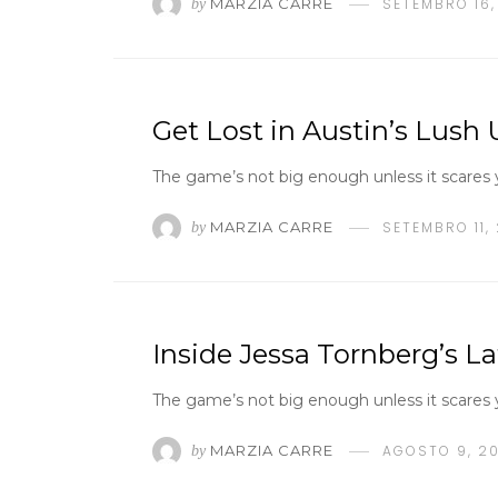
MARZIA CARRE
SETEMBRO 16,
by
Get Lost in Austin’s Lus
The game’s not big enough unless it scares yo
MARZIA CARRE
SETEMBRO 11,
by
Inside Jessa Tornberg’s La
The game’s not big enough unless it scares yo
MARZIA CARRE
AGOSTO 9, 20
by