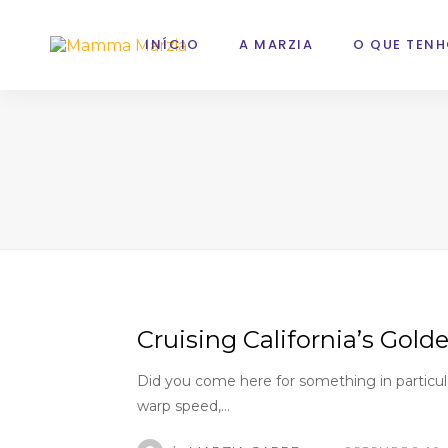
INÍCIO
A MARZIA
O QUE TENH
Cruising California’s Gold
Did you come here for something in particu
warp speed,…